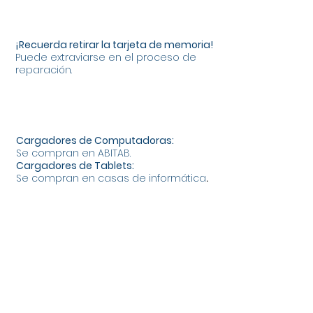
¡Recuerda retirar la tarjeta de memoria!
Puede extraviarse en el proceso de
reparación.
Cargadores de Computadoras:
Se compran en ABITAB.
Cargadores de Tablets:
Se compran en casas de informática
.
¡LISTO!
En un
máximo de 3 dí
as hábiles
quedará tu dispositivo ceibal reparado.