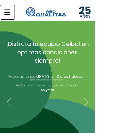
¡Disfruta tu equipo Ceibal en
optimas condiciones
siempre!
Reparaciones
GRATIS
en
3 días hábiles
Sujeto a disponibilidad de repuestos
Av. Giannattasio km. 23.500 esq. Córdoba
Solymar